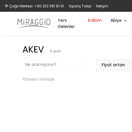
💬 Çağrı Merkezi: +90 232 381 81 91
Sipariş Takip
İletişim
Yeni
İndirim
Abiye
Gelenler
AKEV
0
ürün
Fiyat artan
Filtreleri temizle