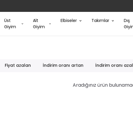
Üst
Alt
Elbiseler
Takımlar
Dış
Giyim
Giyim
Giy
Fiyat azalan
İndirim oranı artan
İndirim oranı aza
Aradığınız ürün bulunama