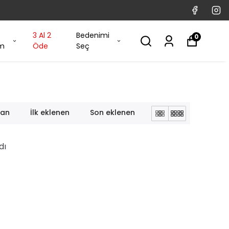
3 Al 2
Bedenimi
0
im
Öde
Seç
lan
İlk eklenen
Son eklenen
dı