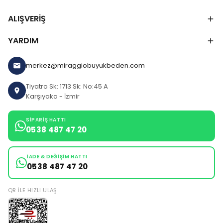
ALIŞVERİŞ
YARDIM
merkez@miraggiobuyukbeden.com
Tiyatro Sk: 1713 Sk: No:45 A
Karşıyaka - İzmir
SIPARIŞ HATTI
0538 487 47 20
İADE & DEĞIŞIM HATTI
0538 487 47 20
QR ILE HIZLI ULAŞ