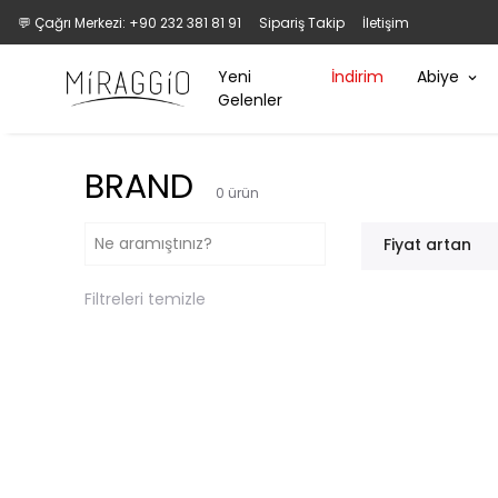
💬 Çağrı Merkezi: +90 232 381 81 91
Sipariş Takip
İletişim
Yeni
İndirim
Abiye
Gelenler
BRAND
0
ürün
Fiyat artan
Filtreleri temizle