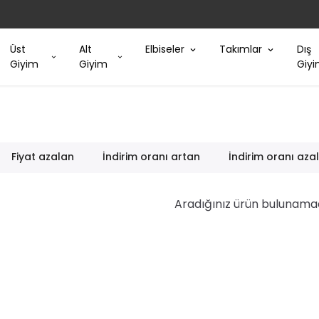
Üst
Alt
Elbiseler
Takımlar
Dış
Giyim
Giyim
Giy
Fiyat azalan
İndirim oranı artan
İndirim oranı aza
Aradığınız ürün bulunama