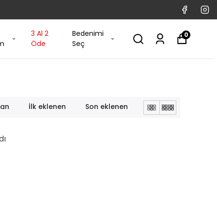
3 Al 2
Bedenimi
0
im
Öde
Seç
lan
İlk eklenen
Son eklenen
dı