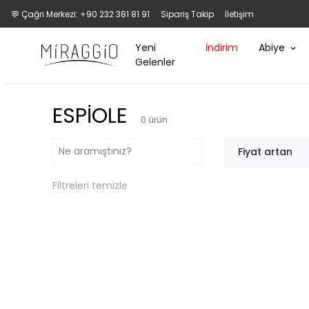
💬 Çağrı Merkezi: +90 232 381 81 91
Sipariş Takip
İletişim
Yeni
İndirim
Abiye
Gelenler
ESPİOLE
0
ürün
Fiyat artan
Filtreleri temizle