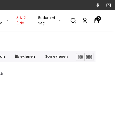
3 Al 2
Bedenimi
0
im
Öde
Seç
lan
İlk eklenen
Son eklenen
dı