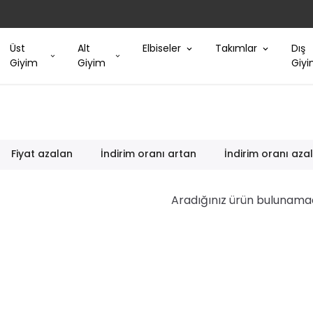
Üst
Alt
Elbiseler
Takımlar
Dış
Giyim
Giyim
Giy
Fiyat azalan
İndirim oranı artan
İndirim oranı aza
Aradığınız ürün bulunama