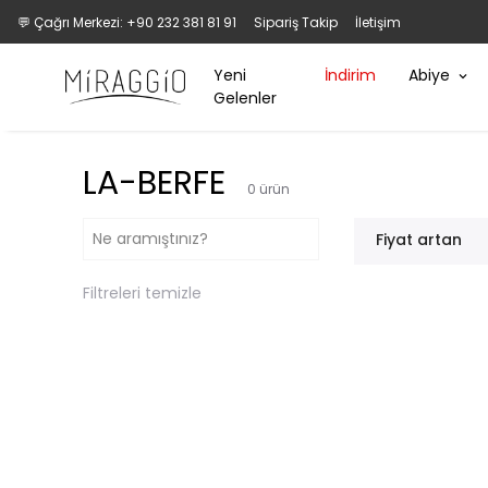
💬 Çağrı Merkezi: +90 232 381 81 91
Sipariş Takip
İletişim
Yeni
İndirim
Abiye
Gelenler
LA-BERFE
0
ürün
Fiyat artan
Filtreleri temizle