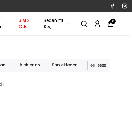
3 Al 2
Bedenimi
0
im
Öde
Seç
lan
İlk eklenen
Son eklenen
dı