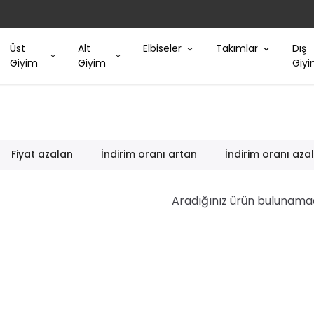
Üst
Alt
Elbiseler
Takımlar
Dış
Giyim
Giyim
Giy
Fiyat azalan
İndirim oranı artan
İndirim oranı aza
Aradığınız ürün bulunama