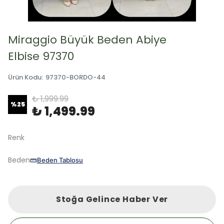
Miraggio Büyük Beden Abiye
Elbise 97370
Ürün Kodu
:
97370-BORDO-44
₺ 1,999.99
%
25
₺ 1,499.99
Renk
Beden
Beden Tablosu
Stoğa Gelince Haber Ver