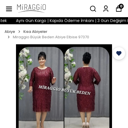
0
k
Aynı Gün Kargo | Kapıda Ödeme İmkanı | 3 Gün Değişim Hakkı
Abiye
Kısa Abiyeler
Miraggio Büyük Beden Abiye Elbise 97370