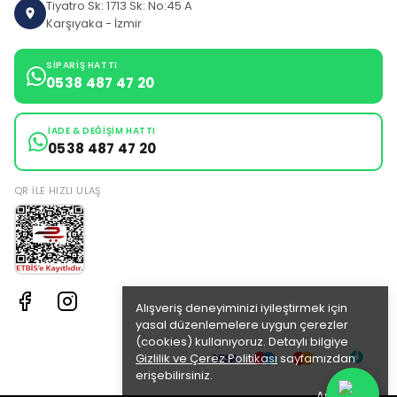
Tiyatro Sk: 1713 Sk: No:45 A
Karşıyaka - İzmir
SIPARIŞ HATTI
0538 487 47 20
İADE & DEĞIŞIM HATTI
0538 487 47 20
QR ILE HIZLI ULAŞ
Alışveriş deneyiminizi iyileştirmek için
yasal düzenlemelere uygun çerezler
(cookies) kullanıyoruz. Detaylı bilgiye
Gizlilik ve Çerez Politikası
sayfamızdan
erişebilirsiniz.
Anladım