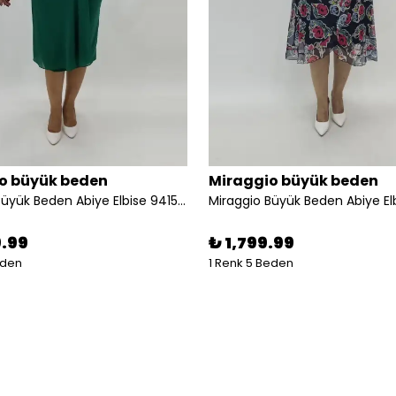
o büyük beden
Miraggio büyük beden
Miraggio Büyük Beden Abiye Elbise 94158 YEŞİL
9.99
₺ 1,799.99
eden
1 Renk 5 Beden