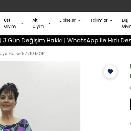
Üst
Alt
Elbiseler
Takımlar
Dış
Giyim
Giyim
Giy
eğişim Hakkı | WhatsApp ile Hızlı Destek
iye Elbise 97710 MOR