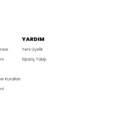
YARDIM
mesi
Yeni Üyelik
nı
Sipariş Takip
e Kuralları
zni