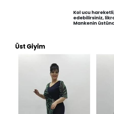
Kol ucu hareketli
edebilirsiniz, likr
Mankenin üstünd
Üst Giyim