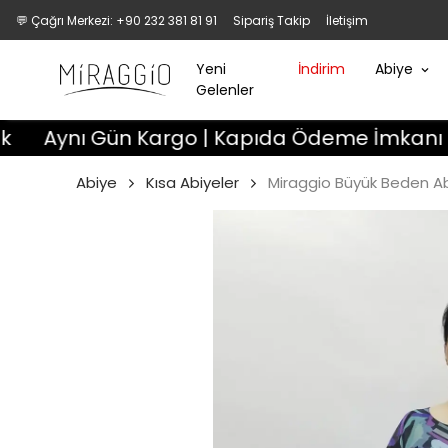
💬 Çağrı Merkezi: +90 232 381 81 91
Sipariş Takip
İletişim
Yeni
İndirim
Abiye
Gelenler
nı Gün Kargo | Kapıda Ödeme İmkanı | 3 Gün D
Abiye
Kısa Abiyeler
Miraggio Büyük Beden Ab