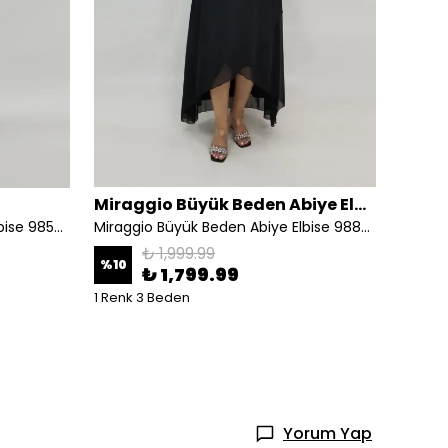
Miraggio Büyük Beden Abiye Elbise
Miraggio Büyük Beden Abiye Elbise 98507 LACİVERT
Miraggio Büyük Beden Abiye Elbise 98898 SİYAH
Miragg
₺ 1,999.99
%
10
₺ 1,799.99
₺ 3,
1 Renk 3 Beden
2 Renk
Yorum Yap