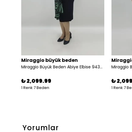
Miraggio Büyük Beden Abiye Elbise
Miraggio büyük beden
Miraggi
 4611
Miraggio Büyük Beden Abiye Elbise 94359 LACİ/YEŞİL
₺ 2,099.99
₺ 2,09
1 Renk 7 Beden
1 Renk 7 B
Yorumlar