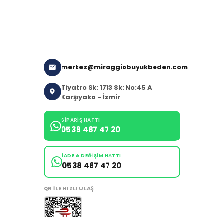
merkez@miraggiobuyukbeden.com
Tiyatro Sk: 1713 Sk: No:45 A
Karşıyaka - İzmir
SIPARIŞ HATTI
0538 487 47 20
İADE & DEĞIŞIM HATTI
0538 487 47 20
QR ILE HIZLI ULAŞ