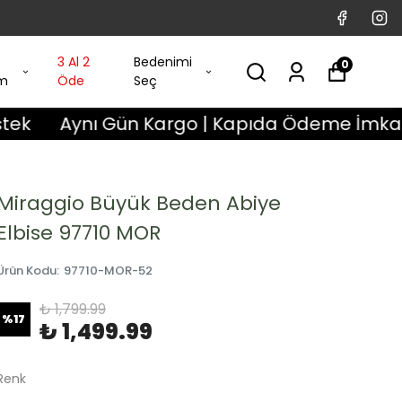
3 Al 2
Bedenimi
0
im
Öde
Seç
Aynı Gün Kargo | Kapıda Ödeme İmkanı | 3 Gü
Miraggio Büyük Beden Abiye
Elbise 97710 MOR
Ürün Kodu
:
97710-MOR-52
₺ 1,799.99
%
17
₺ 1,499.99
Renk