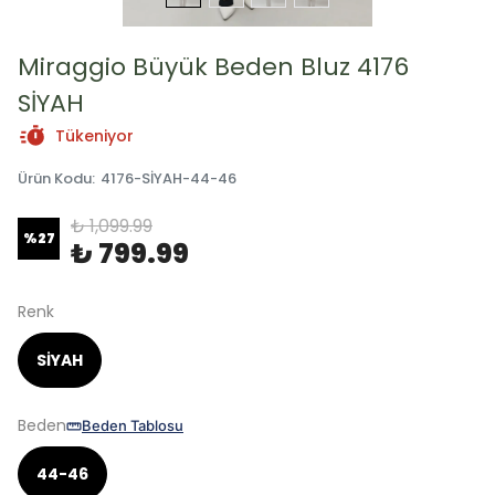
Miraggio Büyük Beden Bluz 4176
SİYAH
Tükeniyor
Ürün Kodu
:
4176-SİYAH-44-46
₺ 1,099.99
%
27
₺ 799.99
Renk
SİYAH
Beden
Beden Tablosu
44-46