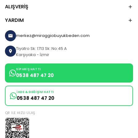
ALIŞVERİŞ
YARDIM
merkez@miraggiobuyukbeden.com
Tiyatro Sk: 1713 Sk: No:45 A
Karşıyaka - İzmir
SIPARIŞ HATTI
0538 487 47 20
İADE & DEĞIŞIM HATTI
0538 487 47 20
QR ILE HIZLI ULAŞ