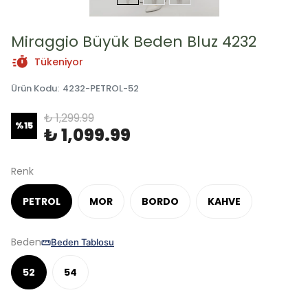
Miraggio Büyük Beden Bluz 4232
Tükeniyor
Ürün Kodu
:
4232-PETROL-52
₺ 1,299.99
%
15
₺ 1,099.99
Renk
PETROL
MOR
BORDO
KAHVE
Beden
Beden Tablosu
52
54