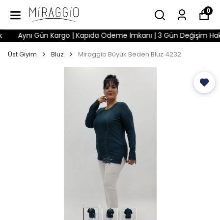
0
Aynı Gün Kargo | Kapıda Ödeme İmkanı | 3 Gün Değişim Hakkı |
Üst Giyim
Bluz
Miraggio Büyük Beden Bluz 4232