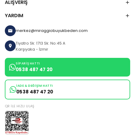
ALIŞVERİŞ
YARDIM
merkez@miraggiobuyukbeden.com
Tiyatro Sk: 1713 Sk: No:45 A
Karşıyaka - İzmir
SIPARIŞ HATTI
0538 487 47 20
İADE & DEĞIŞIM HATTI
0538 487 47 20
QR ILE HIZLI ULAŞ