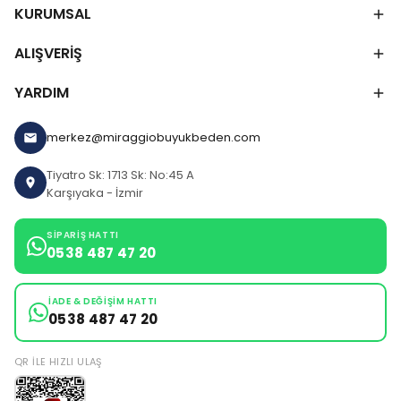
KURUMSAL
ALIŞVERİŞ
YARDIM
merkez@miraggiobuyukbeden.com
Tiyatro Sk: 1713 Sk: No:45 A
Karşıyaka - İzmir
SIPARIŞ HATTI
0538 487 47 20
İADE & DEĞIŞIM HATTI
0538 487 47 20
QR ILE HIZLI ULAŞ