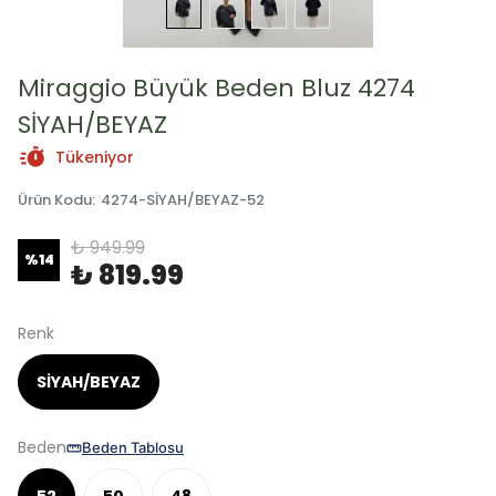
Miraggio Büyük Beden Bluz 4274
SİYAH/BEYAZ
Tükeniyor
Ürün Kodu
:
4274-SİYAH/BEYAZ-52
₺ 949.99
%
14
₺ 819.99
Renk
SİYAH/BEYAZ
Beden
Beden Tablosu
52
50
48