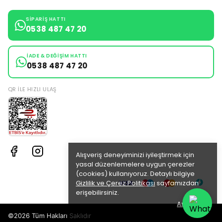
SIPARIŞ HATTI
0538 487 47 20
İADE & DEĞIŞIM HATTI
0538 487 47 20
QR ILE HIZLI ULAŞ
Alışveriş deneyiminizi iyileştirmek için
yasal düzenlemelere uygun çerezler
(cookies) kullanıyoruz. Detaylı bilgiye
Gizlilik ve Çerez Politikası
sayfamızdan
erişebilirsiniz.
Anladım
©2026 Tüm Hakları Saklıdır