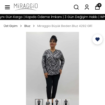
0
ı Gün Kargo | Kapıda Ödeme İmkanı | 3 Gün Değişim Hakkı | WhatsA
Üst Giyim
Bluz
Miraggio Büyük Beden Bluz 4292 GRİ