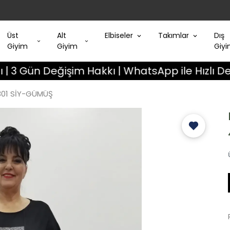
Üst
Alt
Elbiseler
Takımlar
Dış
Giyim
Giyim
Giy
eğişim Hakkı | WhatsApp ile Hızlı Destek
301 SİY-GÜMÜŞ