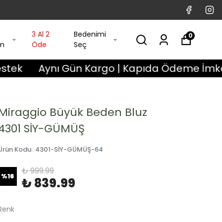
3 Al 2
Bedenimi
0
im
Öde
Seç
Aynı Gün Kargo | Kapıda Ödeme İmkanı | 3 Gü
Miraggio Büyük Beden Bluz
4301 SİY-GÜMÜŞ
Ürün Kodu
:
4301-SİY-GÜMÜŞ-64
₺ 999.99
%
16
₺ 839.99
Renk