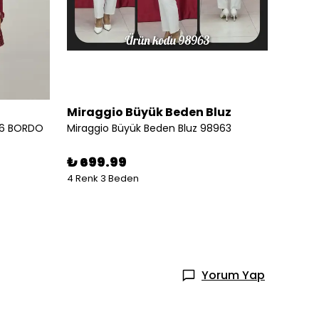
Miraggio Büyük Beden Bluz
Mirag
186 BORDO
Miraggio Büyük Beden Bluz 98963
Miragg
%
15
₺ 699.99
4 Renk 3 Beden
3 Renk
Yorum Yap