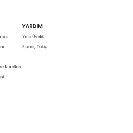
YARDIM
mesi
Yeni Üyelik
nı
Sipariş Takip
e Kuralları
zni