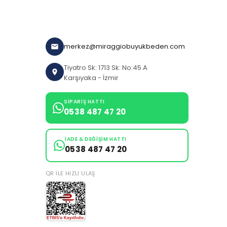
merkez@miraggiobuyukbeden.com
Tiyatro Sk: 1713 Sk: No:45 A
Karşıyaka - İzmir
SIPARIŞ HATTI
0538 487 47 20
İADE & DEĞIŞIM HATTI
0538 487 47 20
QR ILE HIZLI ULAŞ