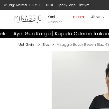
💬 Çağrı Merkezi: +90 232 381 81 91
Sipariş Takip
İletişim
Yeni
İndirim
Abiye
Gelenler
nı Gün Kargo | Kapıda Ödeme İmkanı | 3 Gün D
Üst Giyim
Bluz
Miraggio Büyük Beden Bluz 4