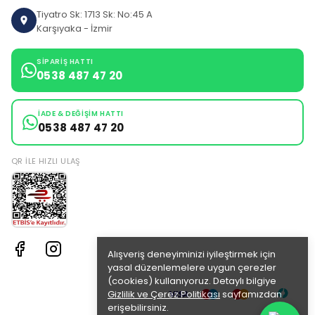
Tiyatro Sk: 1713 Sk: No:45 A
Karşıyaka - İzmir
SIPARIŞ HATTI
0538 487 47 20
İADE & DEĞIŞIM HATTI
0538 487 47 20
QR ILE HIZLI ULAŞ
Alışveriş deneyiminizi iyileştirmek için
yasal düzenlemelere uygun çerezler
(cookies) kullanıyoruz. Detaylı bilgiye
Gizlilik ve Çerez Politikası
sayfamızdan
erişebilirsiniz.