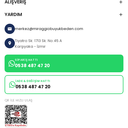
ALIŞVERİŞ
YARDIM
merkez@miraggiobuyukbeden.com
Tiyatro Sk: 1713 Sk: No:45 A
Karşıyaka - İzmir
SIPARIŞ HATTI
0538 487 47 20
İADE & DEĞIŞIM HATTI
0538 487 47 20
QR ILE HIZLI ULAŞ