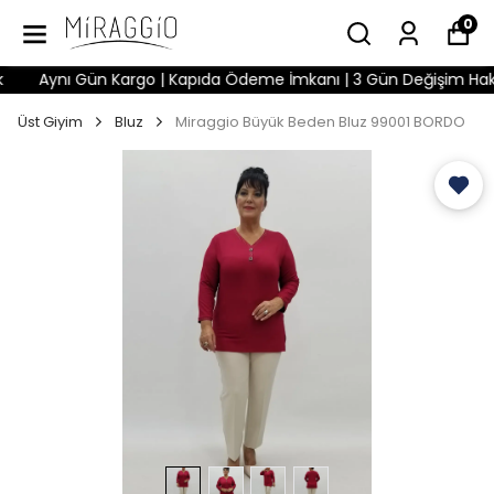
0
Aynı Gün Kargo | Kapıda Ödeme İmkanı | 3 Gün Değişim Hakkı | 
Üst Giyim
Bluz
Miraggio Büyük Beden Bluz 99001 BORDO