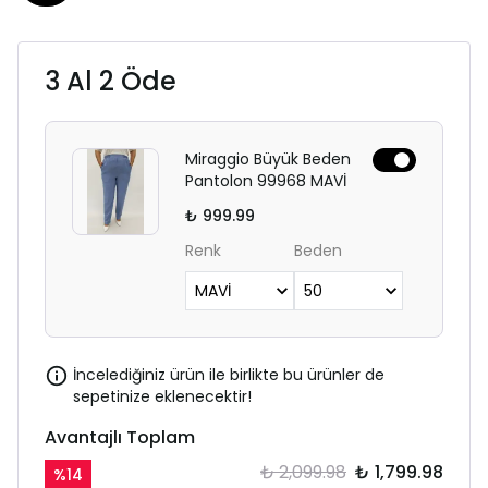
3 Al 2 Öde
Miraggio Büyük Beden
Pantolon 99968 MAVİ
₺ 999.99
Renk
Beden
İncelediğiniz ürün ile birlikte bu ürünler de
sepetinize eklenecektir!
Avantajlı Toplam
₺ 2,099.98
₺ 1,799.98
%
14