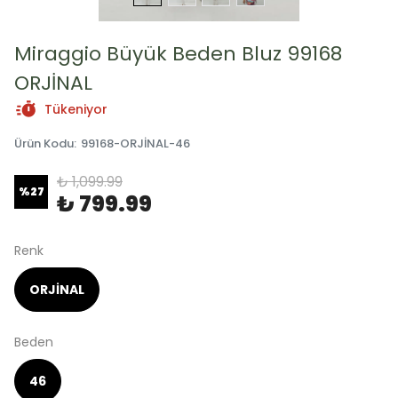
Miraggio Büyük Beden Bluz 99168
ORJİNAL
Tükeniyor
Ürün Kodu
:
99168-ORJİNAL-46
₺ 1,099.99
%
27
₺ 799.99
Renk
ORJİNAL
Beden
46