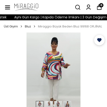
0
k
Aynı Gün Kargo | Kapıda Ödeme İmkanı | 3 Gün Değişim Hakkı
Üst Giyim
Bluz
Miraggio Büyük Beden Bluz 99168 ORJİNAL