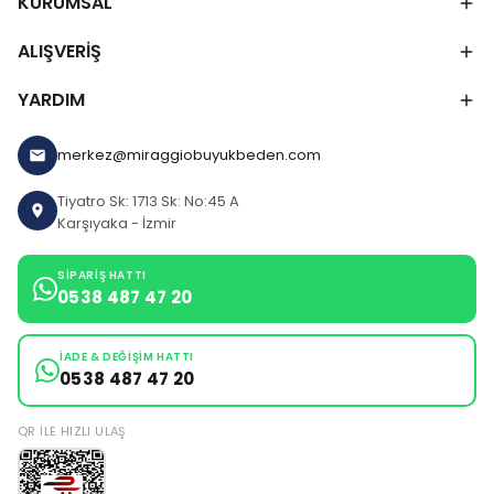
KURUMSAL
ALIŞVERİŞ
YARDIM
merkez@miraggiobuyukbeden.com
Tiyatro Sk: 1713 Sk: No:45 A
Karşıyaka - İzmir
SIPARIŞ HATTI
0538 487 47 20
İADE & DEĞIŞIM HATTI
0538 487 47 20
QR ILE HIZLI ULAŞ