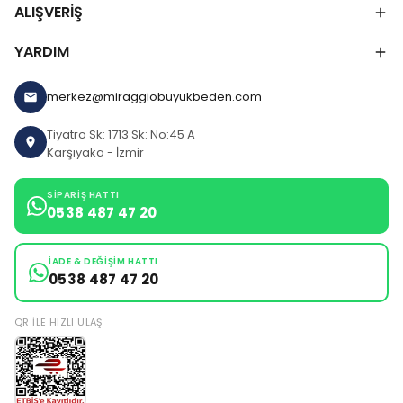
ALIŞVERİŞ
YARDIM
merkez@miraggiobuyukbeden.com
Tiyatro Sk: 1713 Sk: No:45 A
Karşıyaka - İzmir
SIPARIŞ HATTI
0538 487 47 20
İADE & DEĞIŞIM HATTI
0538 487 47 20
QR ILE HIZLI ULAŞ