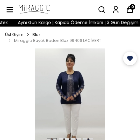
0
k
Aynı Gün Kargo | Kapıda Ödeme İmkanı | 3 Gün Değişim Hakkı
Üst Giyim
Bluz
Miraggio Büyük Beden Bluz 99406 LACİVERT