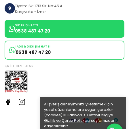
Tiyatro Sk: 1713 Sk: No:45 A
Karşıyaka - İzmir
SIPARIŞ HATTI
0538 487 47 20
İADE & DEĞIŞIM HATTI
0538 487 47 20
QR ILE HIZLI ULAŞ
Alışveriş deneyiminizi iyileştirmek için
yasal düzenlemelere uygun çerezler
(cookies) kullanıyoruz. Detaylı bilgiye
Gizlilik ve Çerez Politikası
sayfamızdan
erişebilirsiniz.