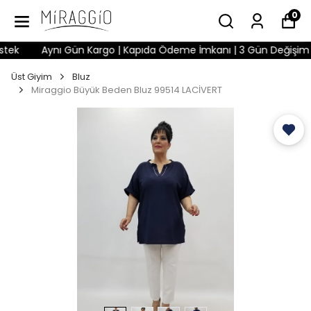
0
k
Aynı Gün Kargo | Kapıda Ödeme İmkanı | 3 Gün Değişim Hakkı
Üst Giyim
Bluz
Miraggio Büyük Beden Bluz 99514 LACİVERT