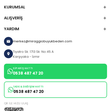
KURUMSAL
ALIŞVERİŞ
YARDIM
merkez@miraggiobuyukbeden.com
Tiyatro Sk: 1713 Sk: No:45 A
Karşıyaka - İzmir
SIPARIŞ HATTI
0538 487 47 20
İADE & DEĞIŞIM HATTI
0538 487 47 20
QR ILE HIZLI ULAŞ