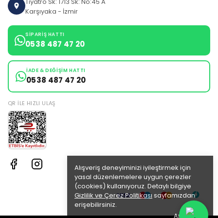
Tiyatro Sk: 1713 Sk: No:45 A
Karşıyaka - İzmir
SIPARIŞ HATTI
0538 487 47 20
İADE & DEĞIŞIM HATTI
0538 487 47 20
QR ILE HIZLI ULAŞ
Alışveriş deneyiminizi iyileştirmek için
yasal düzenlemelere uygun çerezler
(cookies) kullanıyoruz. Detaylı bilgiye
Gizlilik ve Çerez Politikası
sayfamızdan
erişebilirsiniz.
Anladım