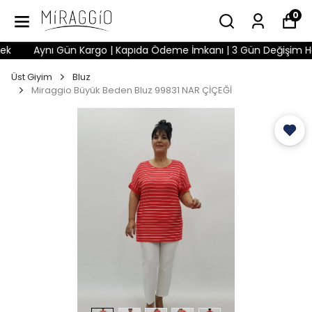
0
Aynı Gün Kargo | Kapıda Ödeme İmkanı | 3 Gün Değişim Hakkı 
Üst Giyim
Bluz
Miraggio Büyük Beden Bluz 99831 NAR ÇİÇEĞİ