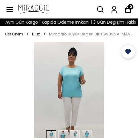
0
Aynı Gün Kargo | Kapıda Ödeme İmkanı | 3 Gün Değişim Hakkı | Wh
Üst Giyim
Bluz
Miraggio Büyük Beden Bluz 99855 A-MAVİ