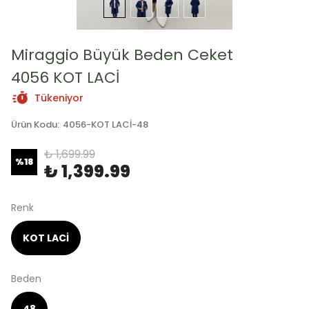
Miraggio Büyük Beden Ceket
4056 KOT LACİ
Tükeniyor
Ürün Kodu
:
4056-KOT LACİ-48
₺ 1,699.99
%
18
₺ 1,399.99
Renk
KOT LACİ
Beden
48