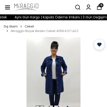
0
ek
Aynı Gün Kargo | Kapıda Ödeme İmkanı | 3 Gün Değişim Hakk
Dış Giyim
Ceket
Miraggio Büyük Beden Ceket 4056 KOT LACİ