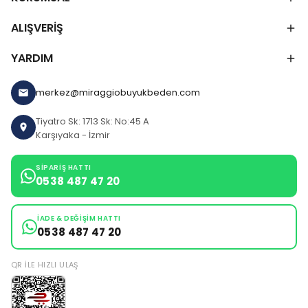
ALIŞVERİŞ
YARDIM
merkez@miraggiobuyukbeden.com
Tiyatro Sk: 1713 Sk: No:45 A
Karşıyaka - İzmir
SIPARIŞ HATTI
0538 487 47 20
İADE & DEĞIŞIM HATTI
0538 487 47 20
QR ILE HIZLI ULAŞ