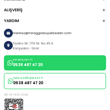
ALIŞVERİŞ
YARDIM
merkez@miraggiobuyukbeden.com
Tiyatro Sk: 1713 Sk: No:45 A
Karşıyaka - İzmir
SIPARIŞ HATTI
0538 487 47 20
İADE & DEĞIŞIM HATTI
0538 487 47 20
QR ILE HIZLI ULAŞ