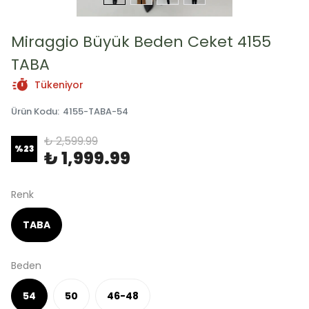
Miraggio Büyük Beden Ceket 4155
TABA
Tükeniyor
Ürün Kodu
:
4155-TABA-54
₺ 2,599.99
%
23
₺ 1,999.99
Renk
TABA
Beden
54
50
46-48