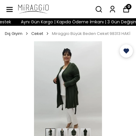
0
tek
Aynı Gün Kargo | Kapıda Ödeme İmkanı | 3 Gün Değişim Hak
Dış Giyim
Ceket
Miraggio Büyük Beden Ceket 98313 HAKİ