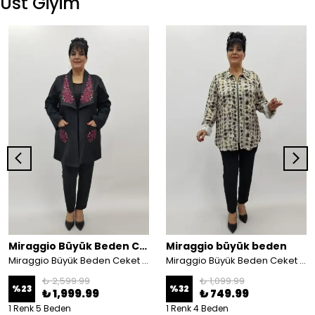
Üst Giyim
Miraggio Büyük Beden Ceket
Miraggio büyük beden
Miraggio Büyük Beden Ceket 4155 SİYAH
Miraggio Büyük Beden Ceket 4033 YAĞ YEŞİLİ
₺ 2,599.99
₺ 1,099.99
%
23
%
32
₺ 1,999.99
₺ 749.99
1 Renk 5 Beden
1 Renk 4 Beden