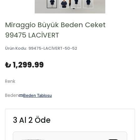
Miraggio Büyük Beden Ceket
99475 LACİVERT
Ürün Kodu
:
99475-LACİVERT-50-52
₺ 1,299.99
Renk
Beden
Beden Tablosu
3 Al 2 Öde