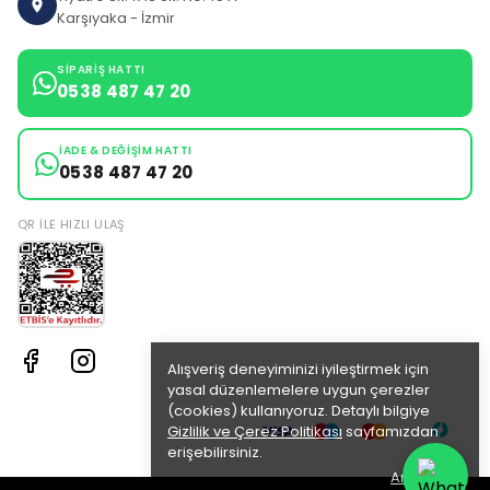
Karşıyaka - İzmir
SIPARIŞ HATTI
0538 487 47 20
İADE & DEĞIŞIM HATTI
0538 487 47 20
QR ILE HIZLI ULAŞ
Alışveriş deneyiminizi iyileştirmek için
yasal düzenlemelere uygun çerezler
(cookies) kullanıyoruz. Detaylı bilgiye
Gizlilik ve Çerez Politikası
sayfamızdan
erişebilirsiniz.
Anladım