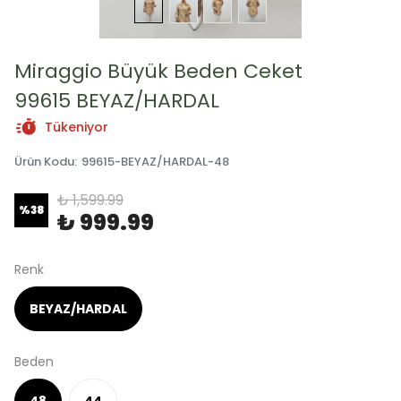
Miraggio Büyük Beden Ceket
99615 BEYAZ/HARDAL
Tükeniyor
Ürün Kodu
:
99615-BEYAZ/HARDAL-48
₺ 1,599.99
%
38
₺ 999.99
Renk
BEYAZ/HARDAL
Beden
48
44