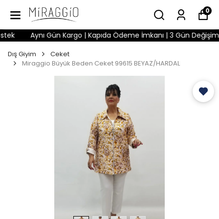
0
ek
Aynı Gün Kargo | Kapıda Ödeme İmkanı | 3 Gün Değişim Hakk
Dış Giyim
Ceket
Miraggio Büyük Beden Ceket 99615 BEYAZ/HARDAL