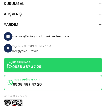
KURUMSAL
ALIŞVERİŞ
YARDIM
merkez@miraggiobuyukbeden.com
Tiyatro Sk: 1713 Sk: No:45 A
Karşıyaka - İzmir
SIPARIŞ HATTI
0538 487 47 20
İADE & DEĞIŞIM HATTI
0538 487 47 20
QR ILE HIZLI ULAŞ