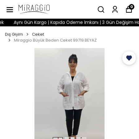
0
Aynı Gün Kargo | Kapıda Ödeme İmkanı | 3 Gün Değişim Hakkı |
Dış Giyim
Ceket
Miraggio Büyük Beden Ceket 99719 BEYAZ