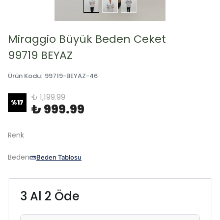
Miraggio Büyük Beden Ceket
99719 BEYAZ
Ürün Kodu
:
99719-BEYAZ-46
₺ 1,199.99
%
17
₺ 999.99
Renk
Beden
Beden Tablosu
3 Al 2 Öde