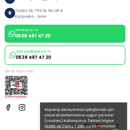
Tiyatro Sk: 1713 Sk: No:45 A
Karşıyaka - İzmir
SIPARIŞ HATTI
0538 487 47 20
İADE & DEĞIŞIM HATTI
0538 487 47 20
QR ILE HIZLI ULAŞ
Alışveriş deneyiminizi iyileştirmek için
yasal düzenlemelere uygun çerezler
(cookies) kullanıyoruz. Detaylı bilgiye
Gizlilik ve Çerez Politikası
sayfamızdan