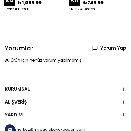
%
12
%
32
₺ 1,099.99
₺ 749.99
1 Renk 4 Beden
1 Renk 4 Beden
Yorumlar
Yorum Yap
Bu ürün için henüz yorum yapılmamış.
KURUMSAL
ALIŞVERİŞ
YARDIM
merkez@miraggiobuyukbeden.com