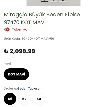
Miraggio Büyük Beden Elbise
97470 KOT MAVİ
Tükeniyor
Ürün Kodu
:
97470-KOT MAVİ-56
₺ 2,099.99
Renk
KOT MAVİ
Beden
Beden Tablosu
56
52
50