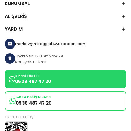
KURUMSAL
ALIŞVERİŞ
YARDIM
merkez@miraggiobuyukbeden.com
Tiyatro Sk: 1713 Sk: No:45 A
Karşıyaka - İzmir
SIPARIŞ HATTI
0538 487 47 20
İADE & DEĞIŞIM HATTI
0538 487 47 20
QR ILE HIZLI ULAŞ