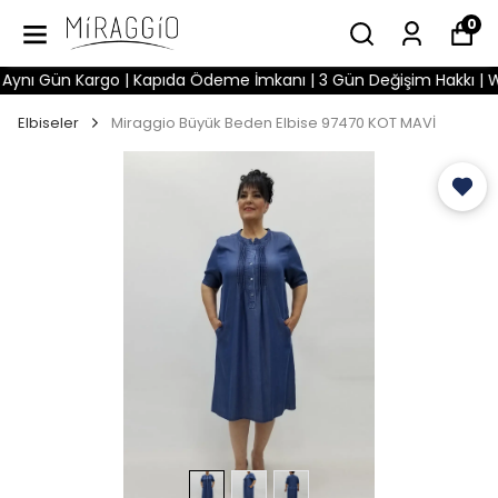
0
nı Gün Kargo | Kapıda Ödeme İmkanı | 3 Gün Değişim Hakkı | What
Elbiseler
Miraggio Büyük Beden Elbise 97470 KOT MAVİ