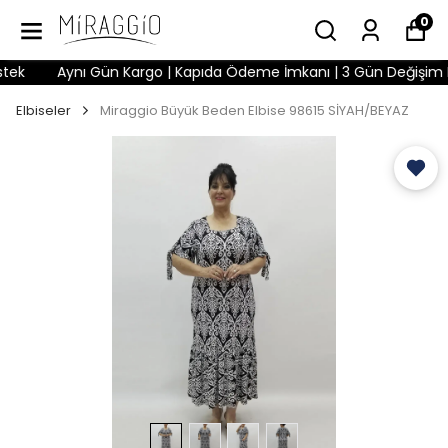
0
ek
Aynı Gün Kargo | Kapıda Ödeme İmkanı | 3 Gün Değişim Hakk
Elbiseler
Miraggio Büyük Beden Elbise 98615 SİYAH/BEYAZ