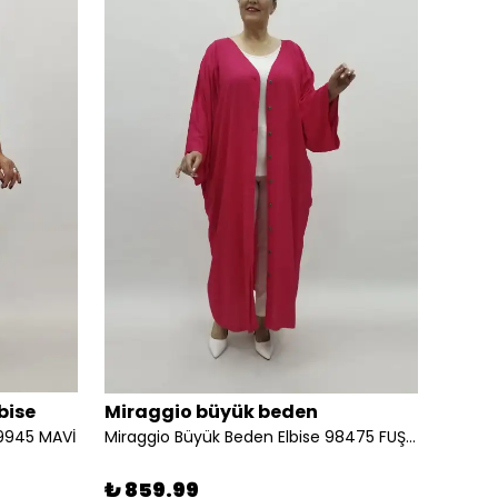
bise
Miraggio büyük beden
Mirag
99945 MAVİ
Miraggio Büyük Beden Elbise 98475 FUŞYA
%
19
₺ 859.99