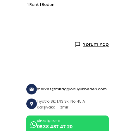
1 Renk 1 Beden
1 Renk
Yorum Yap
merkez@miraggiobuyukbeden.com
Tiyatro Sk: 1713 Sk: No:45 A
Karşıyaka - İzmir
SIPARIŞ HATTI
0538 487 47 20