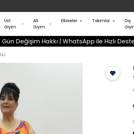
Üst
Alt
Elbiseler
Takımlar
Dış
Giyim
Giyim
Giy
ğişim Hakkı | WhatsApp ile Hızlı Destek
Ay
ANJ