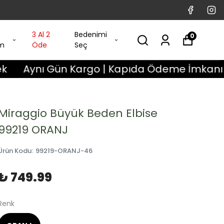
3 Al 2
Bedenimi
0
im
Öde
Seç
nı Gün Kargo | Kapıda Ödeme İmkanı | 3 Gün 
Miraggio Büyük Beden Elbise
99219 ORANJ
Ürün Kodu
:
99219-ORANJ-46
₺ 749.99
Renk