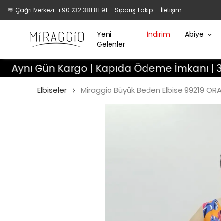
💬 Çağrı Merkezi: +90 232 381 81 91
Sipariş Takip
İletişim
Yeni
İndirim
Abiye
Gelenler
 Gün Kargo | Kapıda Ödeme İmkanı | 3 Gün De
Elbiseler
Miraggio Büyük Beden Elbise 99219 OR