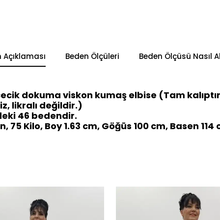
n Açıklaması
Beden Ölçüleri
Beden Ölçüsü Nasıl Al
ncecik dokuma viskon kumaş elbise (Tam kalıptır
z, likralı değildir.)
eki 46 bedendir.
 75 Kilo, Boy 1.63 cm, Göğüs 100 cm, Basen 114