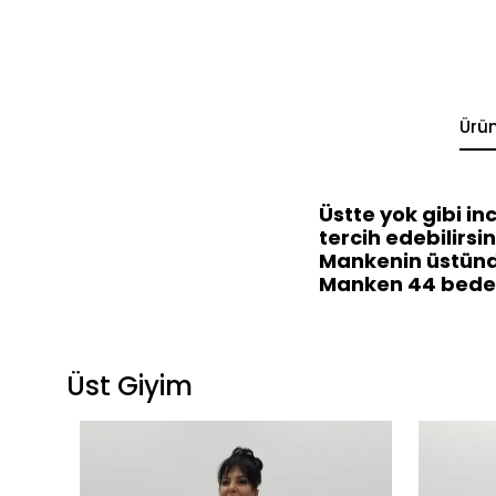
Ürü
Üstte yok gibi i
tercih edebilirsini
Mankenin üstünd
Manken 44 beden,
Üst Giyim