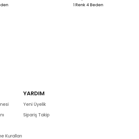
eden
1 Renk 4 Beden
YARDIM
mesi
Yeni Üyelik
nı
Sipariş Takip
e Kuralları