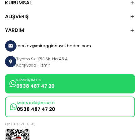
KURUMSAL
ALIŞVERİŞ
YARDIM
merkez@miraggiobuyukbeden.com
Tiyatro Sk: 1713 Sk: No:45 A
Karşıyaka - İzmir
SIPARIŞ HATTI
0538 487 47 20
İADE & DEĞIŞIM HATTI
0538 487 47 20
QR ILE HIZLI ULAŞ