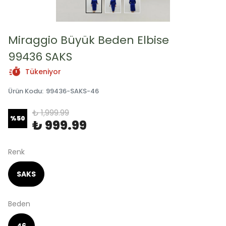
Miraggio Büyük Beden Elbise
99436 SAKS
Tükeniyor
Ürün Kodu
:
99436-SAKS-46
₺ 1,999.99
%
50
₺ 999.99
Renk
SAKS
Beden
46