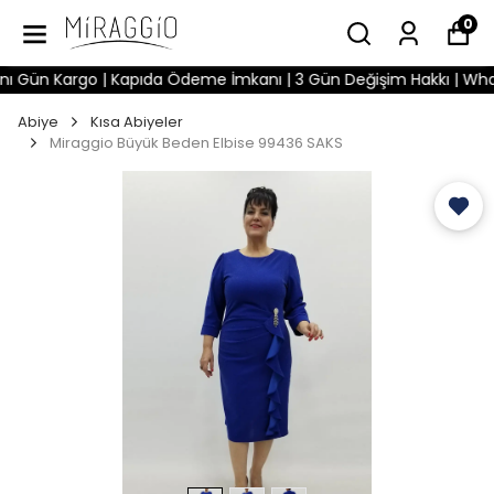
0
Gün Kargo | Kapıda Ödeme İmkanı | 3 Gün Değişim Hakkı | WhatsAp
Abiye
Kısa Abiyeler
Miraggio Büyük Beden Elbise 99436 SAKS