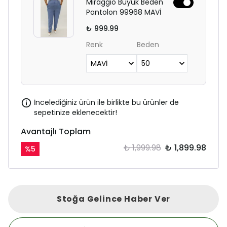
Miraggio Büyük Beden
Pantolon 99968 MAVİ
₺ 999.99
Renk
Beden
İncelediğiniz ürün ile birlikte bu ürünler de
sepetinize eklenecektir!
Avantajlı Toplam
₺ 1,999.98
₺ 1,899.98
%
5
Stoğa Gelince Haber Ver