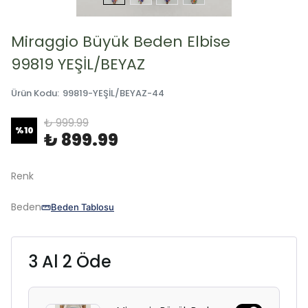
Miraggio Büyük Beden Elbise
99819 YEŞİL/BEYAZ
Ürün Kodu
:
99819-YEŞİL/BEYAZ-44
₺ 999.99
%
10
₺ 899.99
Renk
Beden
Beden Tablosu
3 Al 2 Öde