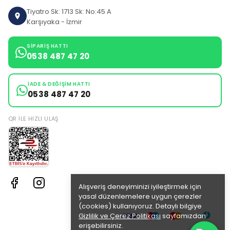
Tiyatro Sk: 1713 Sk: No:45 A
Karşıyaka - İzmir
SIPARIŞ HATTI
0538 487 47 20
İADE & DEĞIŞIM HATTI
0538 487 47 20
QR ILE HIZLI ULAŞ
Alışveriş deneyiminizi iyileştirmek için
yasal düzenlemelere uygun çerezler
(cookies) kullanıyoruz. Detaylı bilgiye
Gizlilik ve Çerez Politikası
sayfamızdan
erişebilirsiniz.