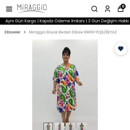
0
Aynı Gün Kargo | Kapıda Ödeme İmkanı | 3 Gün Değişim Hakkı | Wh
Elbiseler
Miraggio Büyük Beden Elbise 99819 YEŞİL/BEYAZ