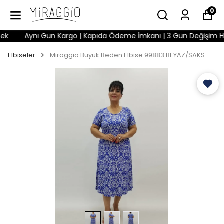
0
Aynı Gün Kargo | Kapıda Ödeme İmkanı | 3 Gün Değişim Hakkı 
Elbiseler
Miraggio Büyük Beden Elbise 99883 BEYAZ/SAKS