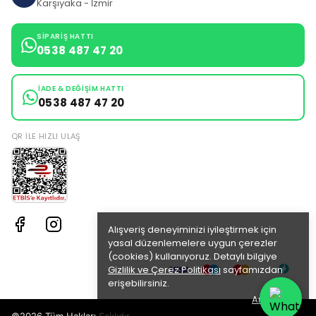
Karşıyaka - İzmir
SIPARIŞ HATTI
0538 487 47 20
İADE & DEĞIŞIM HATTI
0538 487 47 20
QR ILE HIZLI ULAŞ
Alışveriş deneyiminizi iyileştirmek için
yasal düzenlemelere uygun çerezler
(cookies) kullanıyoruz. Detaylı bilgiye
Gizlilik ve Çerez Politikası
sayfamızdan
erişebilirsiniz.
Anladım