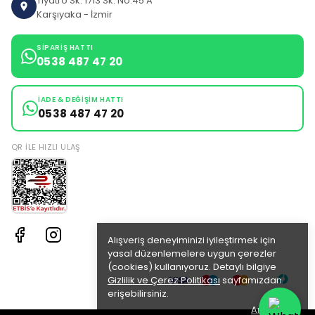
Tiyatro Sk: 1713 Sk: No:45 A
Karşıyaka - İzmir
SIPARIŞ HATTI
0538 487 47 20
İADE & DEĞIŞIM HATTI
0538 487 47 20
QR ILE HIZLI ULAŞ
Alışveriş deneyiminizi iyileştirmek için
yasal düzenlemelere uygun çerezler
(cookies) kullanıyoruz. Detaylı bilgiye
Gizlilik ve Çerez Politikası
sayfamızdan
erişebilirsiniz.
Anladım