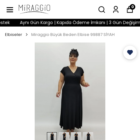
0
ek
Aynı Gün Kargo | Kapıda Ödeme İmkanı | 3 Gün Değişim Hakk
Elbiseler
Miraggio Büyük Beden Elbise 99887 SİYAH