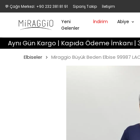
💬 Çağrı Merkezi: +90 232 381 81 91
Sipariş Takip
İletişim
Yeni
İndirim
Abiye
Gelenler
Gün Kargo | Kapıda Ödeme İmkanı | 3 Gün Deği
Elbiseler
Miraggio Büyük Beden Elbise 99987 LA