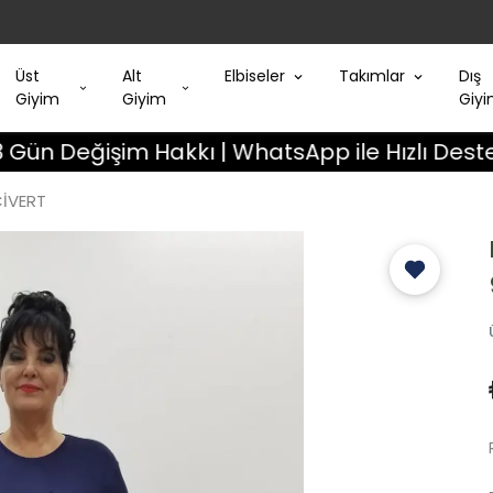
Üst
Alt
Elbiseler
Takımlar
Dış
Giyim
Giyim
Giy
şim Hakkı | WhatsApp ile Hızlı Destek
Ayn
CİVERT