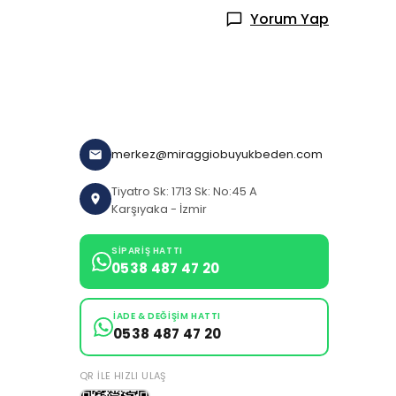
Yorum Yap
merkez@miraggiobuyukbeden.com
Tiyatro Sk: 1713 Sk: No:45 A
Karşıyaka - İzmir
SIPARIŞ HATTI
0538 487 47 20
İADE & DEĞIŞIM HATTI
0538 487 47 20
QR ILE HIZLI ULAŞ