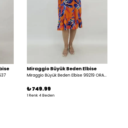
bise
Miraggio Büyük Beden Elbise
Mirag
537
Miraggio Büyük Beden Elbise 99219 ORANJ
Miragg
₺ 749.99
₺ 74
1 Renk 4 Beden
2 Renk