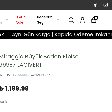
3 Al 2
Bedenimi
0
im
Öde
Seç
ı Gün Kargo | Kapıda Ödeme İmkanı | 3 Gün D
Miraggio Büyük Beden Elbise
99987 LACİVERT
Ürün Kodu
:
99987-LACİVERT-54
₺ 1,189.99
Renk