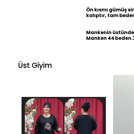
Ön kısmı gümüş sim
kalıptır, tam bedeni
Mankenin üstündek
Manken 44 beden.75
Üst Giyim