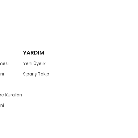
YARDIM
mesi
Yeni Üyelik
nı
Sipariş Takip
e Kuralları
zni