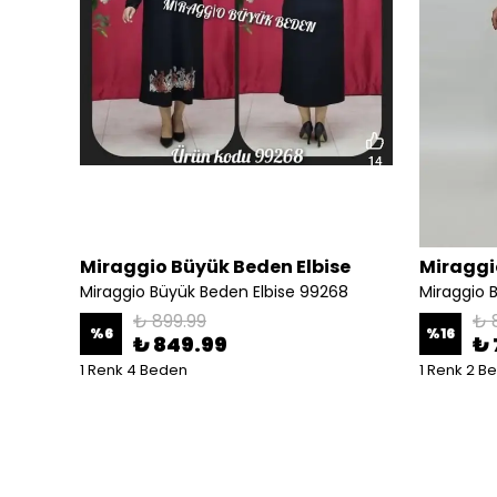
se
Miraggio Büyük Beden Elbise
Miraggi
38 MAVİ
Miraggio Büyük Beden Elbise 99268
₺ 899.99
₺ 
%
6
%
16
₺ 849.99
₺ 
1 Renk 4 Beden
1 Renk 2 B