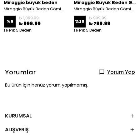
Miraggio büyük beden
Miraggio Büyük Beden Gömlek
Miraggio Büyük Beden Gömlek 99979 LACİVERT
Miraggio Büyük Beden Gömlek 99695 GRİ
₺ 1,099.99
₺ 999.99
%
9
%
20
₺ 999.99
₺ 799.99
1 Renk 5 Beden
1 Renk 5 Beden
Yorumlar
Yorum Yap
Bu ürün için henüz yorum yapılmamış.
KURUMSAL
ALIŞVERİŞ