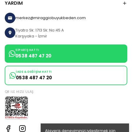
YARDIM
merkez@miraggiobuyukbeden.com
Tiyatro Sk: 1713 Sk: No:45 A
Karşıyaka - İzmir
SIPARIŞ HATTI
0538 487 47 20
İADE & DEĞIŞIM HATTI
0538 487 47 20
QR ILE HIZLI ULAŞ
Alışveriş deneyiminizi iyileştirmek için