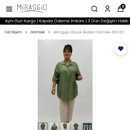
0
Aynı Gün Kargo | Kapıda Ödeme İmkanı | 3 Gün Değişim Hakkı | Wh
Üst Giyim
Gömlek
Miraggio Büyük Beden Gömlek 90242