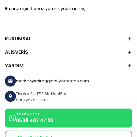
Bu ürün için henüz yorum yapılmamış.
KURUMSAL
ALIŞVERİŞ
YARDIM
merkez@miraggiobuyukbeden.com
Tiyatro Sk: 1713 Sk: No:45 A
Karşıyaka - İzmir
SIPARIŞ HATTI
0538 487 47 20
İADE & DEĞIŞIM HATTI