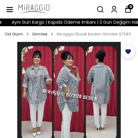
0
Aynı Gün Kargo | Kapıda Ödeme İmkanı | 3 Gün Değişim Hakkı |
Üst Giyim
Gömlek
Miraggio Büyük Beden Gömlek 97283