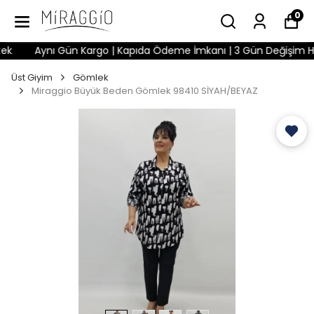
0
Aynı Gün Kargo | Kapıda Ödeme İmkanı | 3 Gün Değişim Hakkı 
Üst Giyim
Gömlek
Miraggio Büyük Beden Gömlek 98410 SİYAH/BEYAZ