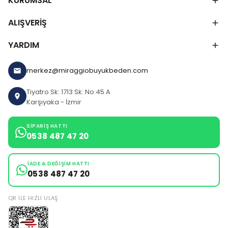
KURUMSAL
ALIŞVERİŞ
YARDIM
merkez@miraggiobuyukbeden.com
Tiyatro Sk: 1713 Sk: No:45 A
Karşıyaka - İzmir
SIPARIŞ HATTI
0538 487 47 20
İADE & DEĞIŞIM HATTI
0538 487 47 20
QR ILE HIZLI ULAŞ