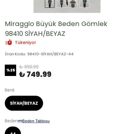
Miraggio Büyük Beden Gömlek
98410 SİYAH/BEYAZ
Tükeniyor
Ürün Kodu
:
98410-SİYAH/BEYAZ-44
₺ 999.99
%
25
₺ 749.99
Renk
SİYAH/BEYAZ
Beden
Beden Tablosu
44