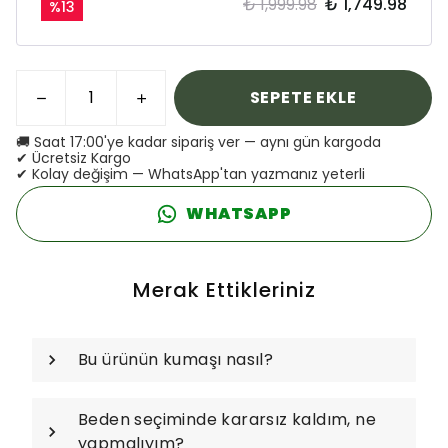
₺ 1,999.98
₺ 1,749.98
%
13
SEPETE EKLE
🚚 Saat 17:00'ye kadar sipariş ver — aynı gün kargoda
✔ Ücretsiz Kargo
✔ Kolay değişim — WhatsApp'tan yazmanız yeterli
WHATSAPP
Merak Ettikleriniz
Bu ürünün kumaşı nasıl?
Beden seçiminde kararsız kaldım, ne
yapmalıyım?