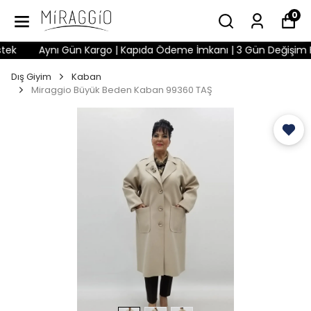
0
k
Aynı Gün Kargo | Kapıda Ödeme İmkanı | 3 Gün Değişim Hakkı
Dış Giyim
Kaban
Miraggio Büyük Beden Kaban 99360 TAŞ