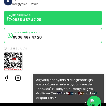
Karşıyaka - İzmir
SIPARIŞ HATTI
0538 487 47 20
İADE & DEĞIŞIM HATTI
0538 487 47 20
QR ILE HIZLI ULAŞ
Alışveriş deneyiminizi iyileştirmek için
yasal düzenlemelere uygun çerezler
(cookies) kullanıyoruz. Detaylı bilgiye
Gizlilik ve Çerez Politikası
sayfamızdan
erişebilirsiniz.
Anladım