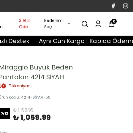
3 Al 2
Bedenimi
0
im
Öde
Seç
ek
Aynı Gün Kargo | Kapıda Ödeme İmkanı |
Miraggio Büyük Beden
Pantolon 4214 SİYAH
Tükeniyor
Ürün Kodu
:
4214-SİYAH-50
₺ 1,199.99
%
12
₺ 1,059.99