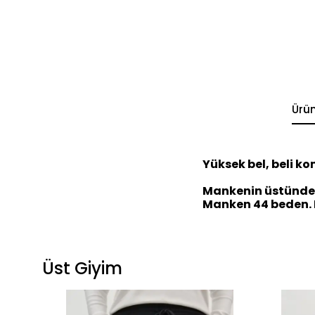
Ürü
Yüksek bel, beli ko
Mankenin üstündek
Manken 44 beden. K
Üst Giyim