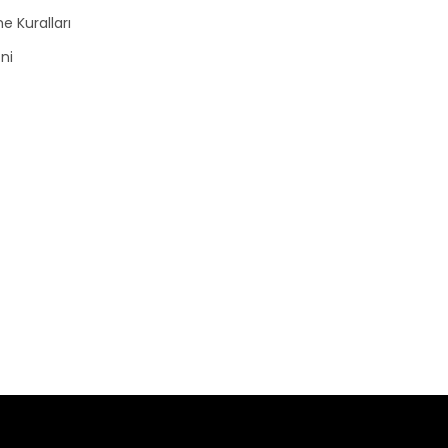
e Kuralları
zni