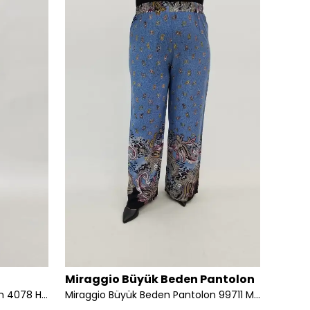
Miraggio Büyük Beden Pantolon
Mirag
Miraggio Büyük Beden Pantolon 4078 HAKİ
Miraggio Büyük Beden Pantolon 99711 MAVİ