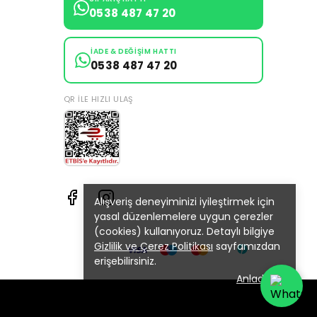
0538 487 47 20
İADE & DEĞIŞIM HATTI
0538 487 47 20
QR ILE HIZLI ULAŞ
Alışveriş deneyiminizi iyileştirmek için
yasal düzenlemelere uygun çerezler
(cookies) kullanıyoruz. Detaylı bilgiye
Gizlilik ve Çerez Politikası
sayfamızdan
erişebilirsiniz.
Anladım