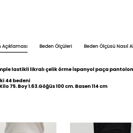
n Açıklaması
Beden Ölçüleri
Beden Ölçüsü Nasıl Al
mple lastikli likralı çelik örme İspanyol paça pantolon
i 44 bedeni
ilo 75. Boy 1.63.Göğüs 100 cm. Basen 114 cm