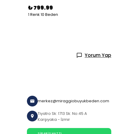
%
13
₺ 799.99
1 Renk 10 Beden
1 Renk 
Yorum Yap
merkez@miraggiobuyukbeden.com
Tiyatro Sk: 1713 Sk: No:45 A
Karşıyaka - İzmir
SIPARIŞ HATTI