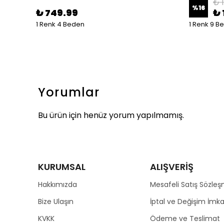
₺ 
%
16
₺ 749.99
₺ 
1 Renk 4 Beden
1 Renk 9 B
Yorumlar
Bu ürün için henüz yorum yapılmamış.
KURUMSAL
ALIŞVERİŞ
Hakkımızda
Mesafeli Satış Sözleş
Bize Ulaşın
İptal ve Değişim İmka
KVKK
Ödeme ve Teslimat