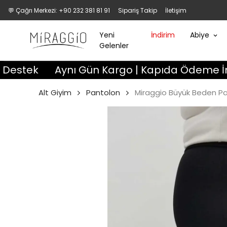
💬 Çağrı Merkezi: +90 232 381 81 91
Sipariş Takip
İletişim
Yeni
İndirim
Abiye
Gelenler
Aynı Gün Kargo | Kapıda Ödeme İmkanı | 3
Alt Giyim
Pantolon
Miraggio Büyük Beden Pa