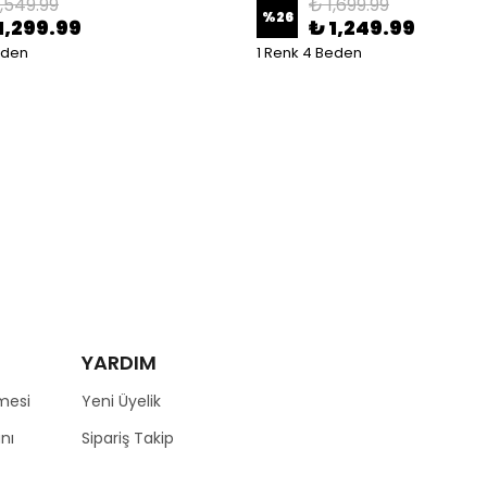
1,549.99
₺ 1,699.99
%
26
1,299.99
₺ 1,249.99
eden
1 Renk 4 Beden
YARDIM
mesi
Yeni Üyelik
nı
Sipariş Takip