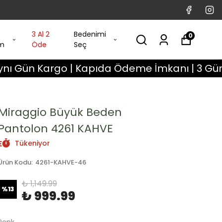
3 Al 2
Bedenimi
0
im
Öde
Seç
 Kargo | Kapıda Ödeme İmkanı | 3 Gün Değişim
Miraggio Büyük Beden
Pantolon 4261 KAHVE
Tükeniyor
Ürün Kodu
:
4261-KAHVE-46
₺ 1,149.99
%
13
₺ 999.99