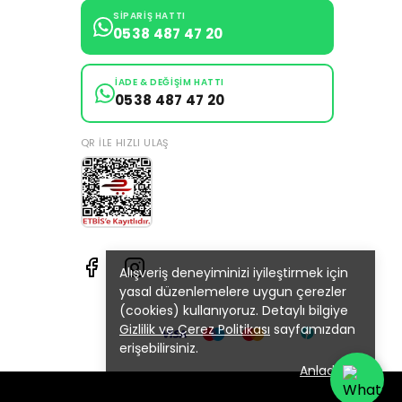
SIPARIŞ HATTI
0538 487 47 20
İADE & DEĞIŞIM HATTI
0538 487 47 20
QR ILE HIZLI ULAŞ
Alışveriş deneyiminizi iyileştirmek için
yasal düzenlemelere uygun çerezler
(cookies) kullanıyoruz. Detaylı bilgiye
Gizlilik ve Çerez Politikası
sayfamızdan
erişebilirsiniz.
Anladım