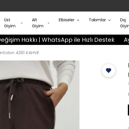
Üst
Alt
Elbiseler
Takımlar
Dış
Giyim
Giyim
Giy
akkı | WhatsApp ile Hızlı Destek
Aynı Gün
antolon 4261 KAHVE