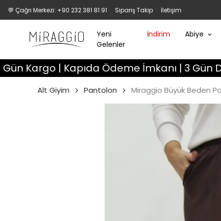
💬 Çağrı Merkezi: +90 232 381 81 91
Sipariş Takip
İletişim
Yeni
İndirim
Abiye
Gelenler
argo | Kapıda Ödeme İmkanı | 3 Gün Değişim H
Alt Giyim
Pantolon
Miraggio Büyük Beden P