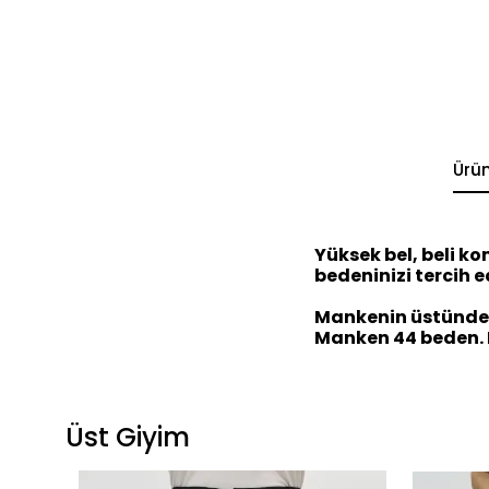
Ürü
Yüksek bel, beli ko
bedeninizi tercih ed
Mankenin üstündek
Manken 44 beden. K
Üst Giyim