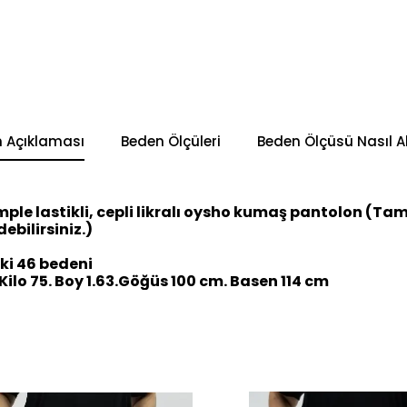
n Açıklaması
Beden Ölçüleri
Beden Ölçüsü Nasıl Al
mple lastikli, cepli likralı oysho kumaş pantolon (Tam
ebilirsiniz.)
i 46 bedeni
ilo 75. Boy 1.63.Göğüs 100 cm. Basen 114 cm