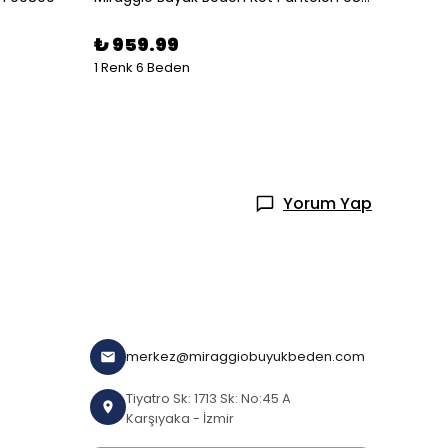
₺ 959.99
₺ 78
1 Renk 6 Beden
1 Renk 
Yorum Yap
merkez@miraggiobuyukbeden.com
Tiyatro Sk: 1713 Sk: No:45 A
Karşıyaka - İzmir