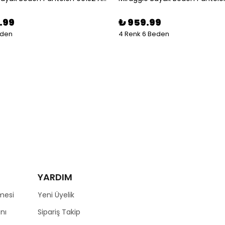
.99
₺ 959.99
eden
4 Renk 6 Beden
YARDIM
mesi
Yeni Üyelik
nı
Sipariş Takip