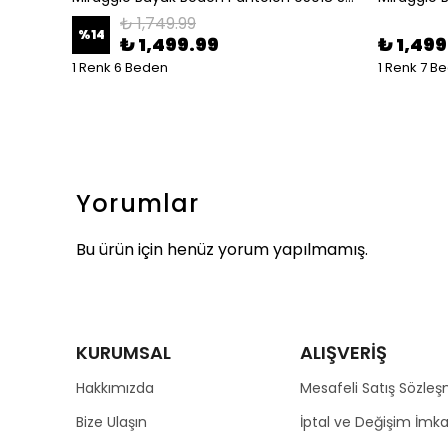
₺ 1,749.99
%
14
₺ 1,499.99
₺ 1,499
1 Renk 6 Beden
1 Renk 7 B
Yorumlar
Bu ürün için henüz yorum yapılmamış.
KURUMSAL
ALIŞVERİŞ
Hakkımızda
Mesafeli Satış Sözleş
Bize Ulaşın
İptal ve Değişim İmka