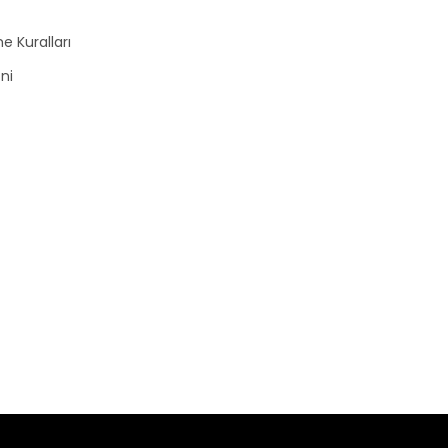
e Kuralları
zni