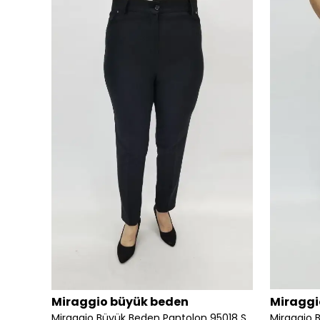
tolon
Miraggio büyük beden
Miraggi
98484
Miraggio Büyük Beden Pantolon 95018 SİYAH