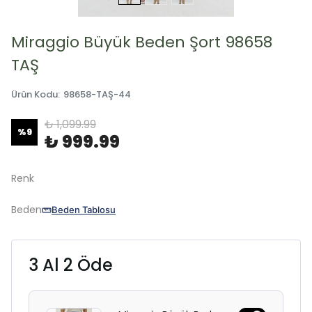
Miraggio Büyük Beden Şort 98658
TAŞ
Ürün Kodu
:
98658-TAŞ-44
₺ 1,099.99
%
9
₺ 999.99
Renk
Beden
Beden Tablosu
3 Al 2 Öde