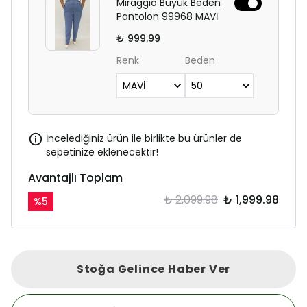
Miraggio Büyük Beden
Pantolon 99968 MAVİ
₺ 999.99
Renk
Beden
İncelediğiniz ürün ile birlikte bu ürünler de
sepetinize eklenecektir!
Avantajlı Toplam
₺ 2,099.98
₺ 1,999.98
%
5
Stoğa Gelince Haber Ver