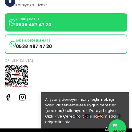
Karşıyaka - İzmir
SIPARIŞ HATTI
0538 487 47 20
İADE & DEĞIŞIM HATTI
0538 487 47 20
QR ILE HIZLI ULAŞ
Alışveriş deneyiminizi iyileştirmek için
yasal düzenlemelere uygun çerezler
(cookies) kullanıyoruz. Detaylı bilgiye
Gizlilik ve Çerez Politikası
sayfamızdan
erişebilirsiniz.
Anladım