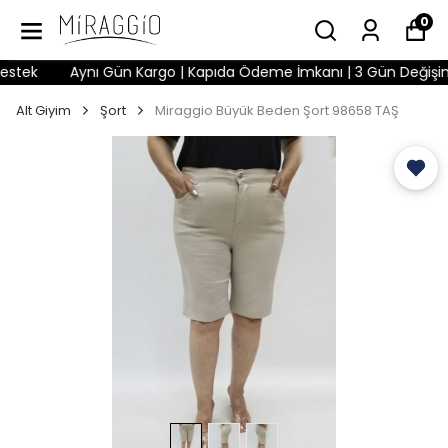
0
tek
Aynı Gün Kargo | Kapıda Ödeme İmkanı | 3 Gün Değişim Hak
Alt Giyim
Şort
Miraggio Büyük Beden Şort 98658 TAŞ