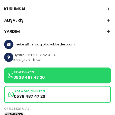
KURUMSAL
ALIŞVERİŞ
YARDIM
merkez@miraggiobuyukbeden.com
Tiyatro Sk: 1713 Sk: No:45 A
Karşıyaka - İzmir
SIPARIŞ HATTI
0538 487 47 20
İADE & DEĞIŞIM HATTI
0538 487 47 20
QR ILE HIZLI ULAŞ