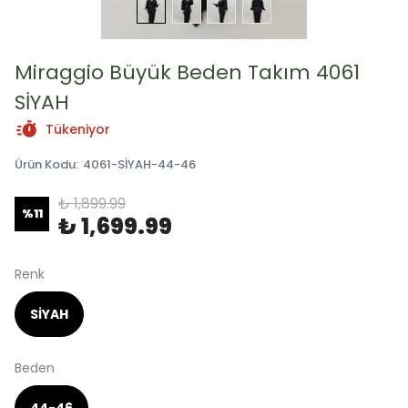
Miraggio Büyük Beden Takım 4061
SİYAH
Tükeniyor
Ürün Kodu
:
4061-SİYAH-44-46
₺ 1,899.99
%
11
₺ 1,699.99
Renk
SİYAH
Beden
44-46