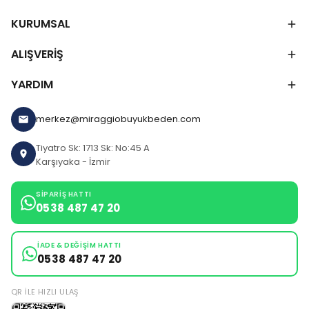
KURUMSAL
ALIŞVERİŞ
YARDIM
merkez@miraggiobuyukbeden.com
Tiyatro Sk: 1713 Sk: No:45 A
Karşıyaka - İzmir
SIPARIŞ HATTI
0538 487 47 20
İADE & DEĞIŞIM HATTI
0538 487 47 20
QR ILE HIZLI ULAŞ