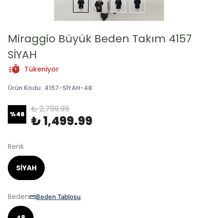
Miraggio Büyük Beden Takım 4157
SİYAH
Tükeniyor
Ürün Kodu
:
4157-SİYAH-48
₺ 2,799.99
%
46
₺ 1,499.99
Renk
SİYAH
Beden
Beden Tablosu
48