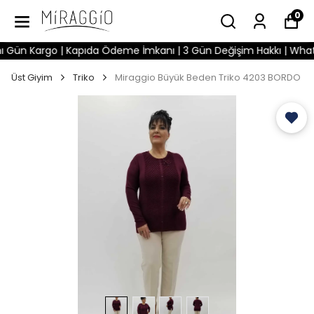
0
Gün Kargo | Kapıda Ödeme İmkanı | 3 Gün Değişim Hakkı | WhatsApp
Üst Giyim
Triko
Miraggio Büyük Beden Triko 4203 BORDO