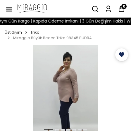
0
ı Gün Kargo | Kapıda Ödeme İmkanı | 3 Gün Değişim Hakkı | Whats
Üst Giyim
Triko
Miraggio Büyük Beden Triko 98345 PUDRA