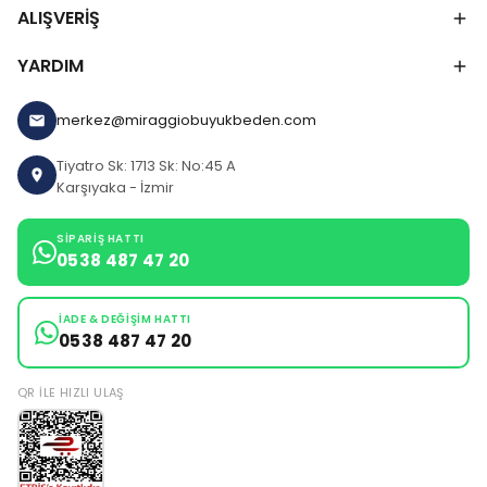
ALIŞVERİŞ
YARDIM
merkez@miraggiobuyukbeden.com
Tiyatro Sk: 1713 Sk: No:45 A
Karşıyaka - İzmir
SIPARIŞ HATTI
0538 487 47 20
İADE & DEĞIŞIM HATTI
0538 487 47 20
QR ILE HIZLI ULAŞ