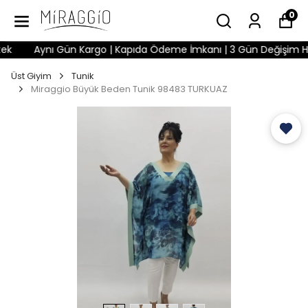
0
Aynı Gün Kargo | Kapıda Ödeme İmkanı | 3 Gün Değişim Hakkı 
Üst Giyim
Tunik
Miraggio Büyük Beden Tunik 98483 TURKUAZ