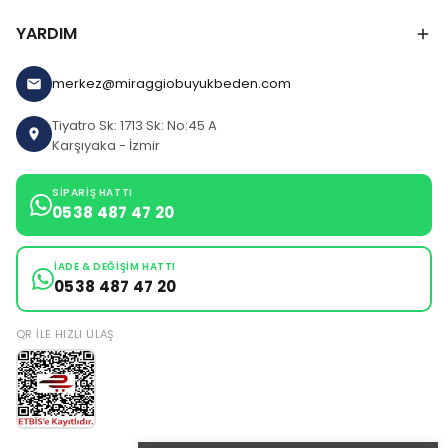
YARDIM
merkez@miraggiobuyukbeden.com
Tiyatro Sk: 1713 Sk: No:45 A
Karşıyaka - İzmir
SIPARIŞ HATTI
0538 487 47 20
İADE & DEĞIŞIM HATTI
0538 487 47 20
QR ILE HIZLI ULAŞ