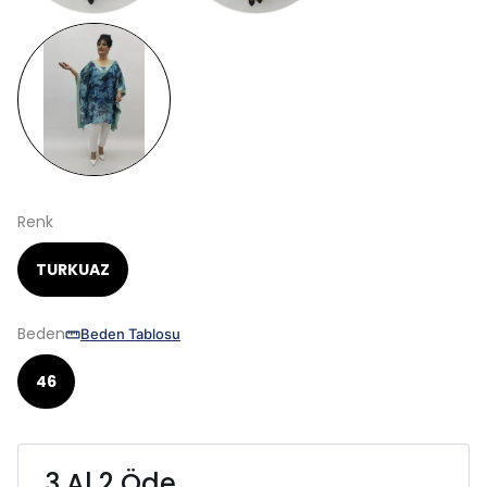
Renk
TURKUAZ
Beden
Beden Tablosu
46
3 Al 2 Öde