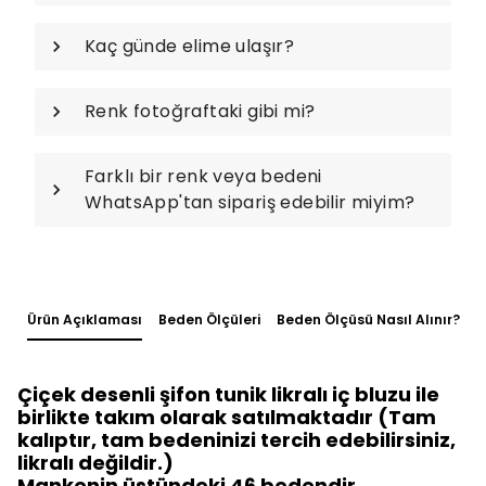
Kaç günde elime ulaşır?
Renk fotoğraftaki gibi mi?
Farklı bir renk veya bedeni
WhatsApp'tan sipariş edebilir miyim?
Ürün Açıklaması
Beden Ölçüleri
Beden Ölçüsü Nasıl Alınır?
Çiçek desenli şifon tunik likralı iç bluzu ile
birlikte takım olarak satılmaktadır (Tam
kalıptır, tam bedeninizi tercih edebilirsiniz,
likralı değildir.)
Mankenin üstündeki 46 bedendir.