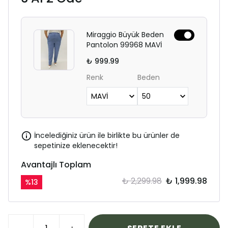
Miraggio Büyük Beden
Pantolon 99968 MAVİ
₺ 999.99
Renk
Beden
İncelediğiniz ürün ile birlikte bu ürünler de
sepetinize eklenecektir!
Avantajlı Toplam
₺ 2,299.98
₺ 1,999.98
%
13