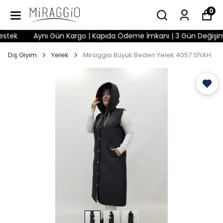
0
ek
Aynı Gün Kargo | Kapıda Ödeme İmkanı | 3 Gün Değişim Hak
Dış Giyim
Yelek
Miraggio Büyük Beden Yelek 4057 SİYAH