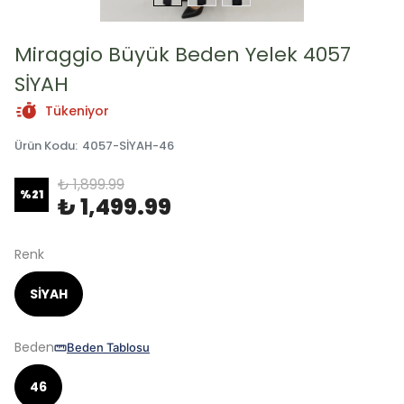
Miraggio Büyük Beden Yelek 4057
SİYAH
Tükeniyor
Ürün Kodu
:
4057-SİYAH-46
₺ 1,899.99
%
21
₺ 1,499.99
Renk
SİYAH
Beden
Beden Tablosu
46