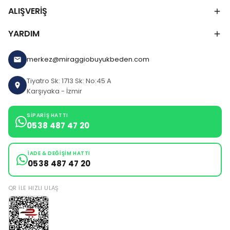
ALIŞVERİŞ
YARDIM
merkez@miraggiobuyukbeden.com
Tiyatro Sk: 1713 Sk: No:45 A
Karşıyaka - İzmir
SIPARIŞ HATTI
0538 487 47 20
İADE & DEĞIŞIM HATTI
0538 487 47 20
QR ILE HIZLI ULAŞ