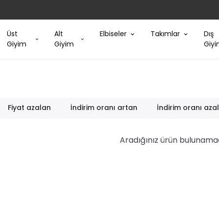
Üst
Alt
Elbiseler
Takımlar
Dış
Giyim
Giyim
Giy
Fiyat azalan
İndirim oranı artan
İndirim oranı aza
Aradığınız ürün bulunama