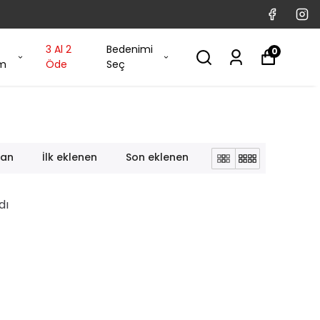
3 Al 2
Bedenimi
0
im
Öde
Seç
lan
İlk eklenen
Son eklenen
dı