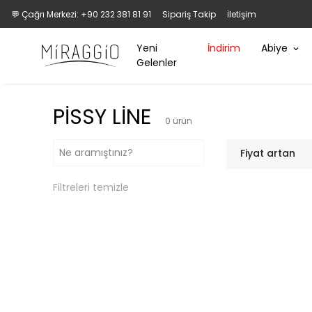
💬 Çağrı Merkezi: +90 232 381 81 91
Sipariş Takip
İletişim
Yeni
İndirim
Abiye
Gelenler
PİSSY LİNE
0
ürün
Fiyat artan
Filtreleri temizle