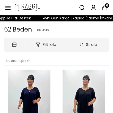
0
ızlı Destek
Aynı Gün Kargo | Kapıda Ödeme İmkanı | 3 Gün 
62 Beden
86
ürün
Filtrele
Sırala