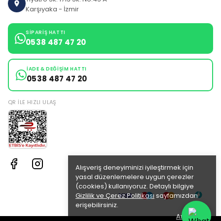
Karşıyaka - İzmir
SIPARIŞ HATTI
0538 487 47 20
İADE & DEĞIŞIM HATTI
0538 487 47 20
QR ILE HIZLI ULAŞ
Alışveriş deneyiminizi iyileştirmek için
yasal düzenlemelere uygun çerezler
(cookies) kullanıyoruz. Detaylı bilgiye
Gizlilik ve Çerez Politikası
sayfamızdan
erişebilirsiniz.
Anladım