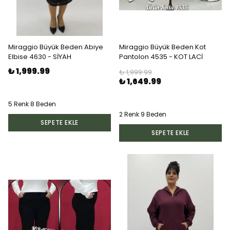
Miraggio Büyük Beden Abiye
Miraggio Büyük Beden Kot
Elbise 4630 - SİYAH
Pantolon 4535 - KOT LACİ
₺ 1,999.99
₺ 1,999.99
₺ 1,649.99
5 Renk 8 Beden
2 Renk 9 Beden
SEPETE EKLE
SEPETE EKLE