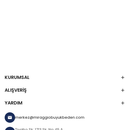
KURUMSAL
ALIŞVERİŞ
YARDIM
merkez@miraggiobuyukbeden.com
Tiyatro Sk: 1713 Sk: No:45 A