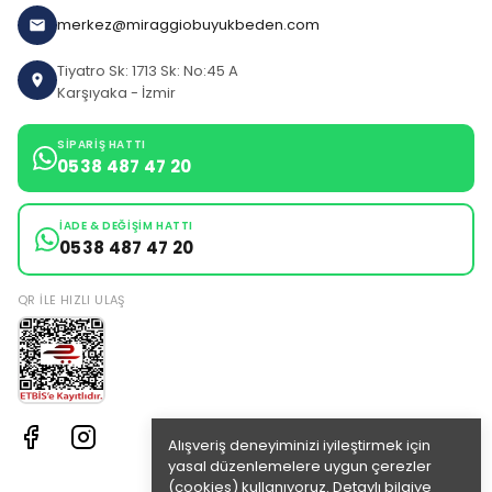
merkez@miraggiobuyukbeden.com
Tiyatro Sk: 1713 Sk: No:45 A
Karşıyaka - İzmir
SIPARIŞ HATTI
0538 487 47 20
İADE & DEĞIŞIM HATTI
0538 487 47 20
QR ILE HIZLI ULAŞ
Alışveriş deneyiminizi iyileştirmek için
yasal düzenlemelere uygun çerezler
(cookies) kullanıyoruz. Detaylı bilgiye