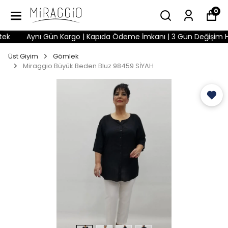
0
Aynı Gün Kargo | Kapıda Ödeme İmkanı | 3 Gün Değişim Hakkı 
Üst Giyim
Gömlek
Miraggio Büyük Beden Bluz 98459 SİYAH