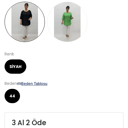
Renk
SİYAH
Beden
Beden Tablosu
44
3 Al 2 Öde